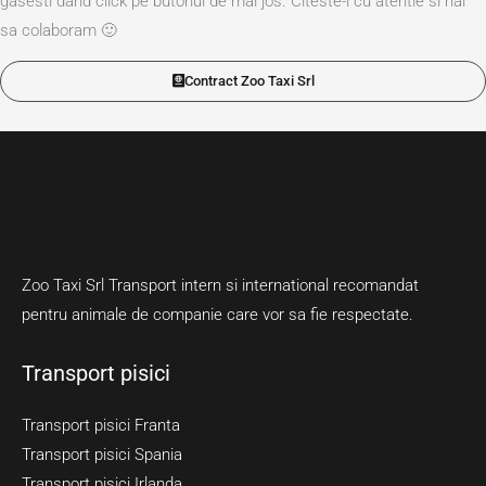
gasesti dand click pe butonul de mai jos. Citeste-l cu atentie si hai
sa colaboram 🙂
Contract Zoo Taxi Srl
Zoo Taxi Srl Transport intern si international recomandat
pentru animale de companie care vor sa fie respectate.
Transport pisici
Transport pisici Franta
Transport pisici Spania
Transport pisici Irlanda