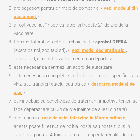
are pașaport pentru animale de companie <
vezi modelul din
atasament
>
a fost vaccinat împotriva rabiei si trecute 21 de zile de la
vaccinare
transportatorul obligatoriu trebuie sa fie
aprobat DEFRA
(exact ca noi, zoo taxi srl)
,
<
vezi model declaratie aici
,
descarca-l, completeaza-l si mergi mai departe >
este necesar sa semnezi un acord de autorizare
este necesar sa completezi o declaratie in care specifici daca
vinzi sau transferi catelul sau pisica <
descarca modelul de
aici
>
cainii trebuie sa beneficieze de tratament impotriva teniei (se
face deparazitare cu 24 de ore inainte de a iesi din tara)
sunt anumite
rase de caini interzise in Marea britanie,
acesta poate fi retinut de politia locala sau poate fi pus in
carantina pana la
4 luni
daca nu se respecta regulile de mai