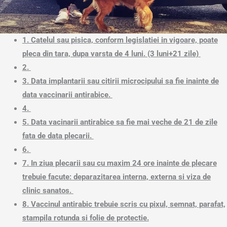
1. Catelul sau pisica, conform legislatiei in vigoare, poate
pleca din tara, dupa varsta de 4 luni. (3 luni+21 zile)
2.
3. Data implantarii sau citirii microcipului sa fie inainte de
data vaccinarii antirabice.
4.
5. Data vacinarii antirabice sa fie mai veche de 21 de zile
fata de data plecarii.
6.
7. In ziua plecarii sau cu maxim 24 ore inainte de plecare
trebuie facute: deparazitarea interna, externa si viza de
clinic sanatos.
8. Vaccinul antirabic trebuie scris cu pixul, semnat, parafat,
stampila rotunda si folie de protectie.