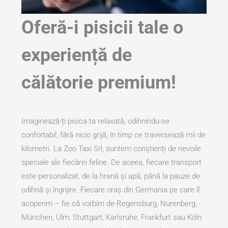
Oferă-i pisicii tale o
experiență de
călătorie premium!
Imaginează-ți pisica ta relaxată, odihnindu-se
confortabil, fără nicio grijă, în timp ce traversează mii de
kilometri. La Zoo Taxi Srl, suntem conștienți de nevoile
speciale ale fiecărei feline. De aceea, fiecare transport
este personalizat, de la hrană și apă, până la pauze de
odihnă și îngrijire. Fiecare oraș din Germania pe care îl
acoperim – fie că vorbim de Regensburg, Nurenberg,
München, Ulm, Stuttgart, Karlsruhe, Frankfurt sau Köln