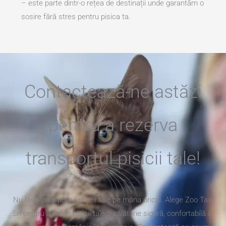
– este parte dintr-o rețea de destinații unde garantăm o
sosire fără stres pentru pisica ta.
Contactează-ne astăzi
pentru a rezerva
transportul pisicii tale!
Nu lăsa transportul pisicii tale pe mâna oricui. Alege Zoo Taxi
Srl pentru a-i oferi pisicii tale o călătorie sigură, confortabilă și