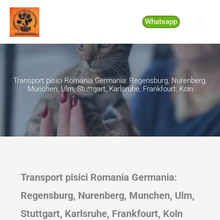
Skip
to
Whatsapp
content
Transport pisici Romania Germania: Regensburg, Nurenberg,
Munchen, Ulm, Stuttgart, Karlsruhe, Frankfourt, Koln
Transport pisici Romania Germania:
Regensburg, Nurenberg, Munchen, Ulm,
Stuttgart, Karlsruhe, Frankfourt, Koln