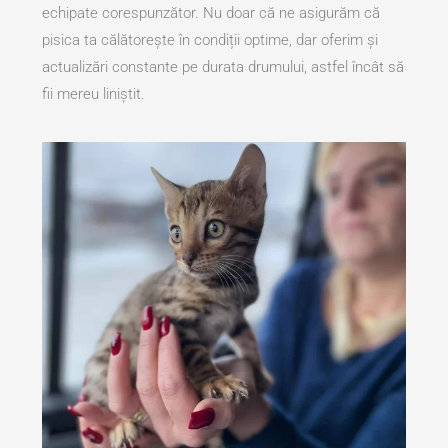
echipate corespunzător. Nu doar că ne asigurăm că
pisica ta călătorește în condiții optime, dar oferim și
actualizări constante pe durata drumului, astfel încât să
fii mereu liniștit.