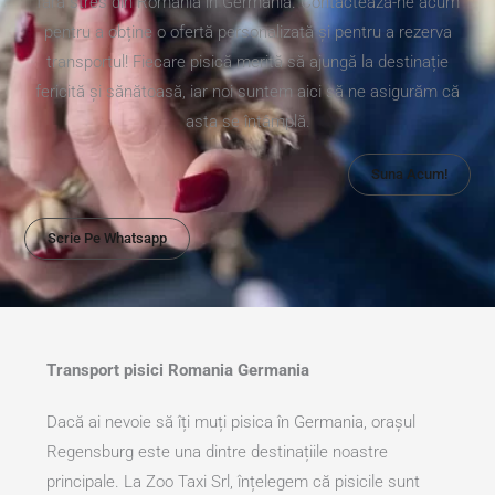
fără stres din România în Germania. Contactează-ne acum
pentru a obține o ofertă personalizată și pentru a rezerva
transportul! Fiecare pisică merită să ajungă la destinație
fericită și sănătoasă, iar noi suntem aici să ne asigurăm că
asta se întâmplă.
Suna Acum!
Scrie Pe Whatsapp
Transport pisici Romania Germania
Dacă ai nevoie să îți muți pisica în Germania, orașul
Regensburg este una dintre destinațiile noastre
principale. La Zoo Taxi Srl, înțelegem că pisicile sunt