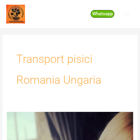
Skip
to
Whatsapp
content
Transport pisici
Romania Ungaria
Transport
pisici
Romania