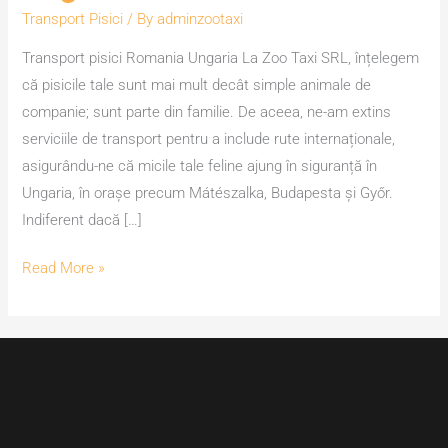
Transport Pisici
/ By
adminzootaxi
Transport pisici Romania Ungaria La Zoo Taxi SRL, înțelegem
că pisicile tale sunt mai mult decât simple animale de
companie; sunt parte din familie. De aceea, ne-am extins
serviciile de transport pentru a include rute internaționale,
asigurându-ne că micile tale feline ajung în siguranță în
Ungaria, în orașe precum Mátészalka, Budapesta și Győr.
Indiferent dacă […]
Read More »