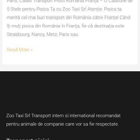
Paris, Calais Transport Pisici România Franța – O Călătorie de
5 Stele pentru Pisica Ta cu Zoo Taxi Srl Atenție: Pisica ta
merită cel mai bun transport din România către Franța! Când
îți muți pisica din România în Franța, fie că destinația este
Strasbourg, Nancy, Metz, Paris sau
Read More »
Zoo Taxi Srl Transport intern si international recomandat
pentru animale de companie care vor sa fie respectate.