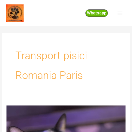
Skip
to
Whatsapp
content
Transport pisici
Romania Paris
Transport
pisici
Romania