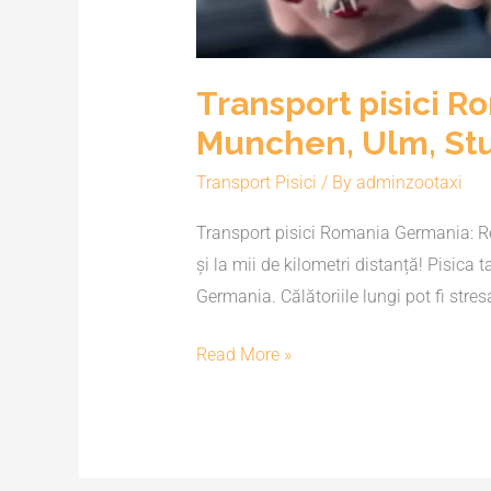
Transport pisici 
Munchen, Ulm, Stut
Transport Pisici
/ By
adminzootaxi
Transport pisici Romania Germania: Reg
și la mii de kilometri distanță! Pisica
Germania. Călătoriile lungi pot fi stre
Read More »