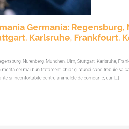
Romania Germania: Regensburg,
tgart, Karlsruhe, Frankfourt, K
ensburg, Nurenberg, Munchen, Ulm, Stuttgart, Karlsruhe, Frankfou
 ta merită cel mai bun tratament, chiar și atunci când trebuie să
sante și inconfortabile pentru animalele de companie, dar […]