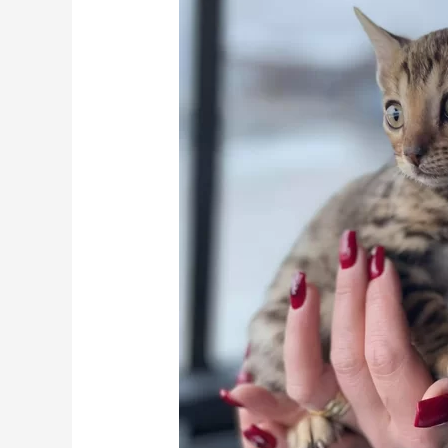
pisici
Romania
Germania:
Regensburg,
Nurenberg,
Munchen,
Ulm,
Stuttgart,
Karlsruhe,
Frankfourt,
Koln