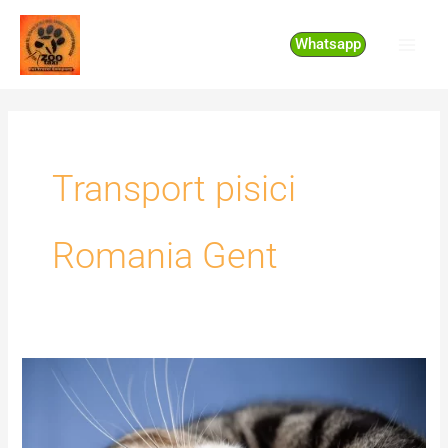
Skip
to
Whatsapp
content
Transport pisici
Romania Gent
Transport
pisici
Romania