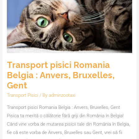
Belgia
:
Anvers,
Bruxelles,
Gent
Transport pisici Romania
Belgia : Anvers, Bruxelles,
Gent
Transport Pisici
/ By
adminzootaxi
Transport pisici Romania Belgia : Anvers, Bruxelles, Gent
Pisica ta merită o călătorie fără griji din România în Belgia!
Când vine vorba de mutarea pisicii tale din România în Belgia,
fie că este vorba de Anvers, Bruxelles sau Gent, vrei să fii