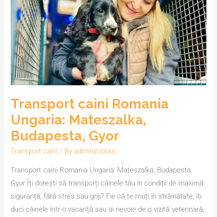
Ungaria:
Mateszalka,
Budapesta,
Gyor
Transport caini Romania
Ungaria: Mateszalka,
Budapesta, Gyor
Transport caini
/ By
adminzootaxi
Transport caini Romania Ungaria: Mateszalka, Budapesta,
Gyor Îți dorești să transporți câinele tău în condiții de maximă
siguranță, fără stres sau griji? Fie că te muți în străinătate, îți
duci câinele într-o vacanță sau ai nevoie de o vizită veterinară,