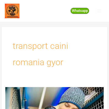
Skip
to
Whatsapp
content
transport caini
romania gyor
Transport
caini
Romania