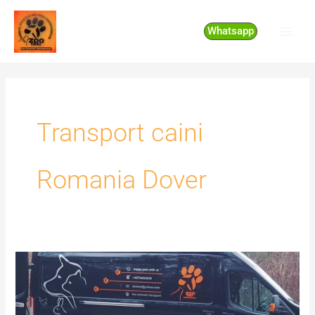
Skip
to
Whatsapp
content
Transport caini
Romania Dover
Transport
caini
Romania