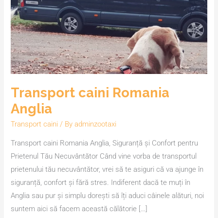
Anglia
Transport caini Romania
Anglia
Transport caini
/ By
adminzootaxi
Transport caini Romania Anglia, Siguranță și Confort pentru
Prietenul Tău Necuvântător Când vine vorba de transportul
prietenului tău necuvântător, vrei să te asiguri că va ajunge în
siguranță, confort și fără stres. Indiferent dacă te muți în
Anglia sau pur și simplu dorești să îți aduci câinele alături, noi
suntem aici să facem această călătorie […]