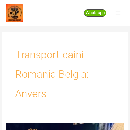
Skip
to
Whatsapp
content
Transport caini
Romania Belgia:
Anvers
Transport