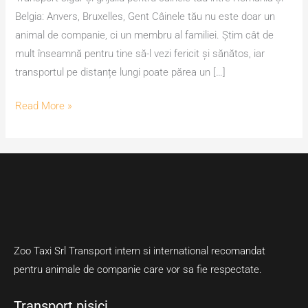
Belgia: Anvers, Bruxelles, Gent Câinele tău nu este doar un
animal de companie, ci un membru al familiei. Știm cât de
mult înseamnă pentru tine să-l vezi fericit și sănătos, iar
transportul pe distanțe lungi poate părea un […]
Read More »
Zoo Taxi Srl Transport intern si international recomandat
pentru animale de companie care vor sa fie respectate.
Transport pisici