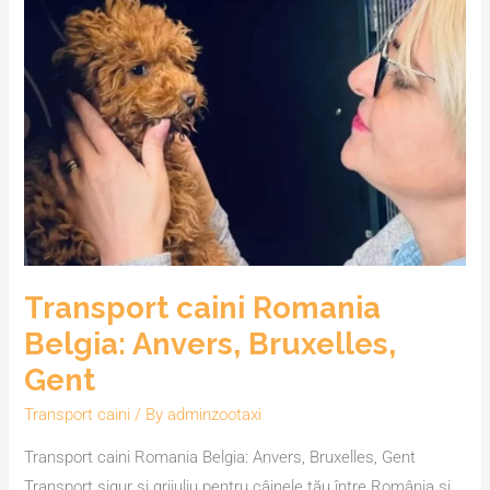
caini
Romania
Belgia:
Anvers,
Bruxelles,
Gent
Transport caini Romania
Belgia: Anvers, Bruxelles,
Gent
Transport caini
/ By
adminzootaxi
Transport caini Romania Belgia: Anvers, Bruxelles, Gent
Transport sigur și grijuliu pentru câinele tău între România și